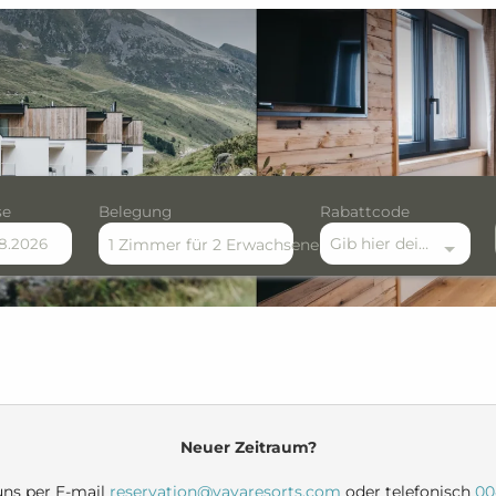
se
Belegung
Rabattcode
Gib hier deinen Rabattcode ein
1 Zimmer
für
2 Erwachsene
rfügbaren Angebote
Neuer Zeitraum?
 uns per E-mail
reservation@vayaresorts.com
oder telefonisch
00