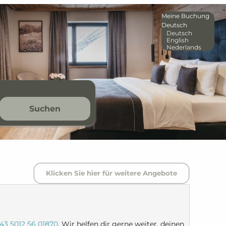
Meine Buchung
Deutsch
Deutsch
English
Nederlands
Suchen
Klicken Sie hier für weitere Angebote
43 5012 56 01870
. Wir helfen dir gerne weiter, deinen