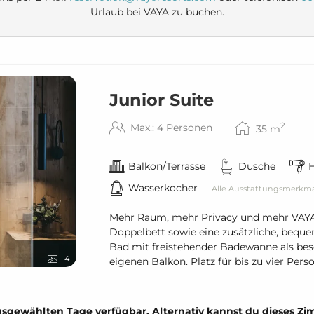
Urlaub bei VAYA zu buchen.
Junior Suite
2
Max.: 4 Personen
35
m
Balkon/Terrasse
Dusche
Wasserkocher
Alle Ausstattungsmerkm
Mehr Raum, mehr Privacy und mehr VAYA: D
Doppelbett sowie eine zusätzliche, beque
Bad mit freistehender Badewanne als bes
4
eigenen Balkon. Platz für bis zu vier Pers
e ausgewählten Tage verfügbar. Alternativ kannst du dieses 