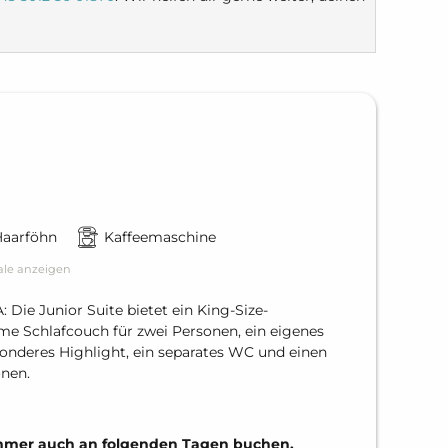
Haarföhn
Kaffeemaschine
ale anzeigen
ie Junior Suite bietet ein King-Size-
me Schlafcouch für zwei Personen, ein eigenes
onderes Highlight, ein separates WC und einen
onen.
Zimmer auch an folgenden Tagen buchen.